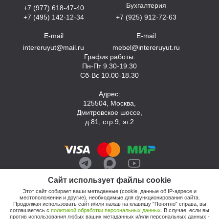
Бухгалтерия
+7 (977) 618-47-40
+7 (495) 142-12-34
+7 (925) 912-72-63
E-mail
E-mail
intereruyut@mail.ru
mebel@intereruyut.ru
График работы:
Пн-Пт 9.30-19.30
Сб-Вс 10.00-18.30
Адрес:
125504, Москва,
Дмитровское шоссе,
д.81, стр.9, эт.2
Сайт использует файлы cookie
Этот сайт собирает ваши метаданные (cookie, данные об IP-адресе и
местоположении и другие), необходимые для функционирования сайта.
Продолжая использовать сайт и/или нажав на клавишу "Понятно" справа, вы
соглашаетесь с
политикой обработки персональных данных
. В случае, если вы
против использования любых ваших метаданных и/или персональных данных -