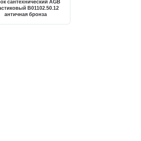
ок сантехнический AGB
астиковый B01102.50.12
античная бронза