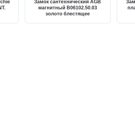
chie
Замок сантехнический AGB
Зам
T.
магнитный B06102.50.03
пл
золото блестящее