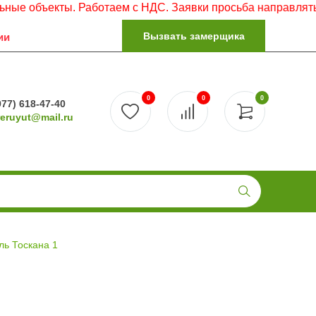
екты. Работаем с НДС. Заявки просьба направлять на элек
Вызвать замерщика
ии
0
0
0
977) 618-47-40
reruyut@mail.ru
ь Тоскана 1