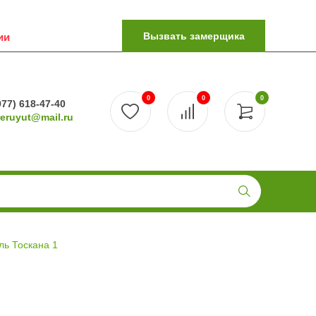
Вызвать замерщика
ии
0
0
0
977) 618-47-40
reruyut@mail.ru
ь Тоскана 1