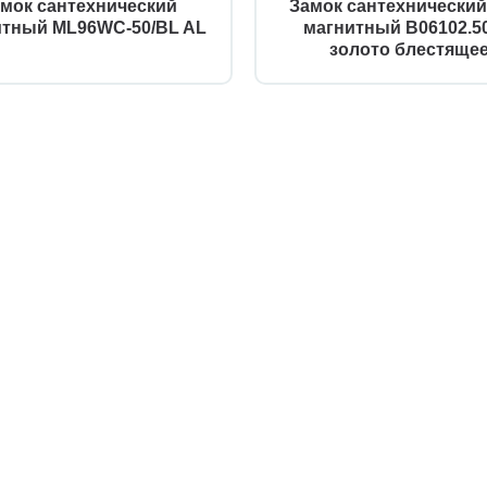
мок сантехнический
Замок сантехнически
итный ML96WC-50/BL AL
магнитный B06102.50
золото блестяще