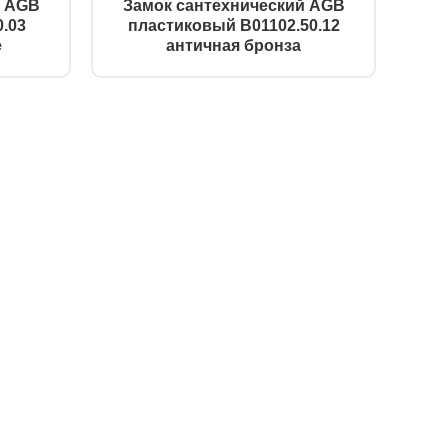
й AGB
Замок сантехнический AGB
.03
пластиковый B01102.50.12
е
античная бронза