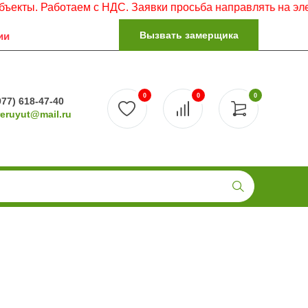
аботаем с НДС. Заявки просьба направлять на электронную
Вызвать замерщика
ии
0
0
0
977) 618-47-40
reruyut@mail.ru