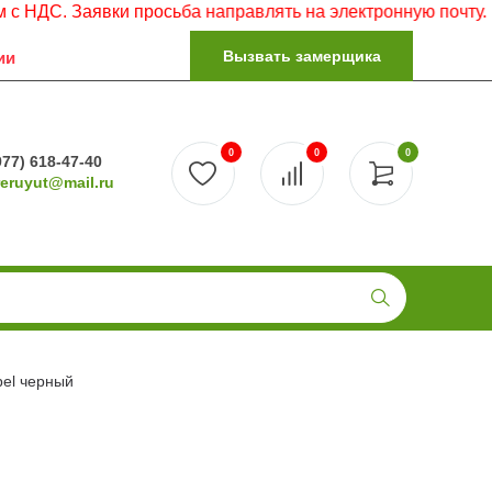
аявки просьба направлять на электронную почту.
Вызвать замерщика
ии
0
0
0
977) 618-47-40
reruyut@mail.ru
bel черный