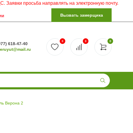
и просьба направлять на электронную почту.
Вызвать замерщика
ии
0
0
0
977) 618-47-40
reruyut@mail.ru
ль Верона 2