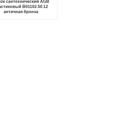
ок сантехнический AGB
астиковый B01102.50.12
античная бронза