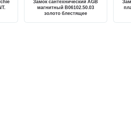
chie
Замок сантехнический AGB
Зам
T.
магнитный B06102.50.03
пл
золото блестящее