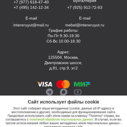
Бухгалтерия
+7 (977) 618-47-40
+7 (495) 142-12-34
+7 (925) 912-72-63
E-mail
E-mail
intereruyut@mail.ru
mebel@intereruyut.ru
График работы:
Пн-Пт 9.30-19.30
Сб-Вс 10.00-18.30
Адрес:
125504, Москва,
Дмитровское шоссе,
д.81, стр.9, эт.2
Сайт использует файлы cookie
Этот сайт собирает ваши метаданные (cookie, данные об IP-адресе и
местоположении и другие), необходимые для функционирования сайта.
Продолжая использовать сайт и/или нажав на клавишу "Понятно" справа, вы
соглашаетесь с
политикой обработки персональных данных
. В случае, если вы
против использования любых ваших метаданных и/или персональных данных -
© 2026, Компания «Интерьер Уют»
немедленно покиньте сайт.