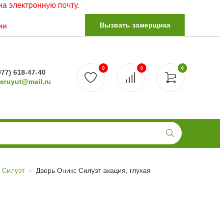
ронную почту.
Вызвать замерщика
ии
0
0
0
977) 618-47-40
reruyut@mail.ru
 Силуэт
Дверь Оникс Силуэт акация, глухая