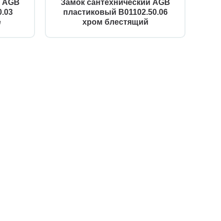
й AGB
Замок сантехнический AGB
.03
пластиковый B01102.50.06
е
хром блестящий