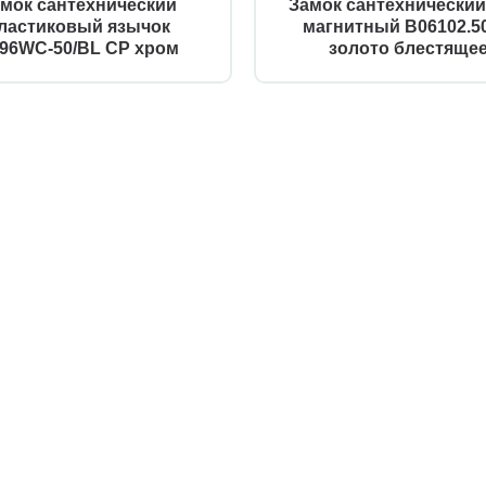
мок сантехнический
Замок сантехнически
ластиковый язычок
магнитный B06102.50
96WC-50/BL CP хром
золото блестяще