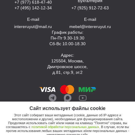
Бухгалтерия
+7 (977) 618-47-40
+7 (495) 142-12-34
+7 (925) 912-72-63
E-mail
E-mail
intereruyut@mail.ru
mebel@intereruyut.ru
График работы:
Пн-Пт 9.30-19.30
Сб-Вс 10.00-18.30
Адрес:
125504, Москва,
Дмитровское шоссе,
д.81, стр.9, эт.2
Сайт использует файлы cookie
Этот сайт собирает ваши метаданные (cookie, данные об IP-адресе и
местоположении и другие), необходимые для функционирования сайта.
Продолжая использовать сайт и/или нажав на клавишу "Понятно" справа, вы
соглашаетесь с
политикой обработки персональных данных
. В случае, если вы
против использования любых ваших метаданных и/или персональных данных -
© 2026, Компания «Интерьер Уют»
немедленно покиньте сайт.