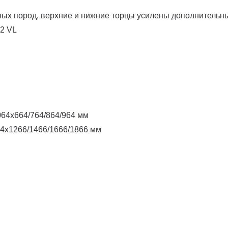
ных пород, верхние и нижние торцы усилены дополнительн
2 VL
64х664/764/864/964 мм
4х1266/1466/1666/1866 мм