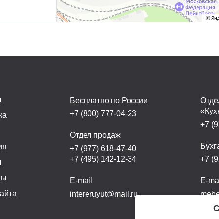
ы
Бесплатно по России
Отде
«Кух
+7 (800) 777-04-23
ка
+7 (9
а
Отдел продаж
Бухг
ия
+7 (977) 618-47-40
+7 (495) 142-12-34
+7 (9
ы
ты
E-mail
E-ma
сайта
intereruyut@mail.ru
mebel
С