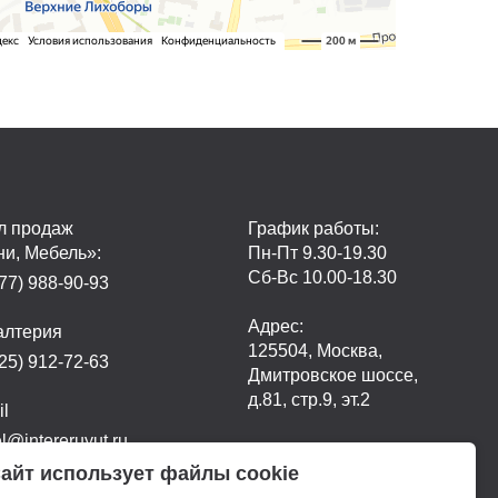
л продаж
График работы:
ни, Мебель»:
Пн-Пт 9.30-19.30
Сб-Вс 10.00-18.30
77) 988-90-93
Адрес:
алтерия
125504, Москва,
25) 912-72-63
Дмитровское шоссе,
д.81, стр.9, эт.2
il
@intereruyut.ru
айт использует файлы cookie