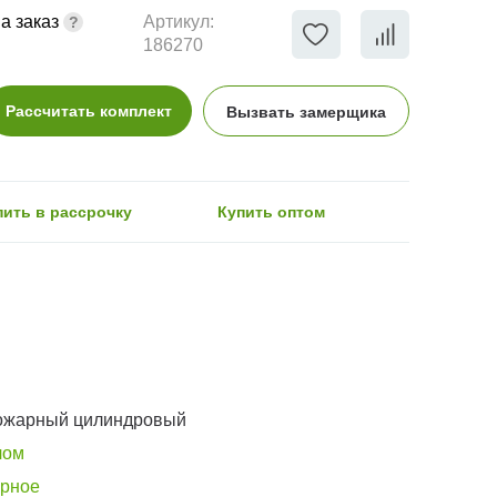
а заказ
Артикул:
186270
Рассчитать комплект
Вызвать замерщика
пить в рассрочку
Купить оптом
ожарный цилиндровый
лом
орное