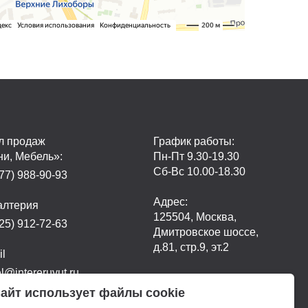
л продаж
График работы:
ни, Мебель»:
Пн-Пт 9.30-19.30
Сб-Вс 10.00-18.30
77) 988-90-93
Адрес:
алтерия
125504, Москва,
25) 912-72-63
Дмитровское шоссе,
д.81, стр.9, эт.2
il
@intereruyut.ru
айт использует файлы cookie