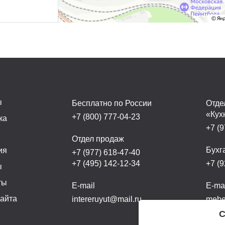
ы
Бесплатно по России
Отде
«Кух
+7 (800) 777-04-23
ка
+7 (9
а
Отдел продаж
Бухг
ия
+7 (977) 618-47-40
+7 (495) 142-12-34
+7 (9
ы
ты
E-mail
E-ma
сайта
intereruyut@mail.ru
mebel
С