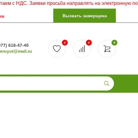
НДС. Заявки просьба направлять на электронную почту.
Вызвать замерщика
ии
0
0
0
977) 618-47-40
reruyut@mail.ru