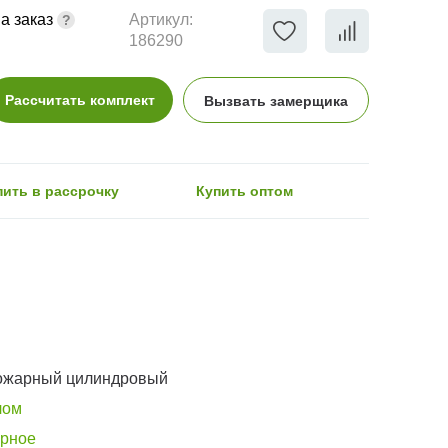
а заказ
Артикул:
186290
Рассчитать комплект
Вызвать замерщика
пить в рассрочку
Купить оптом
ожарный цилиндровый
лом
орное