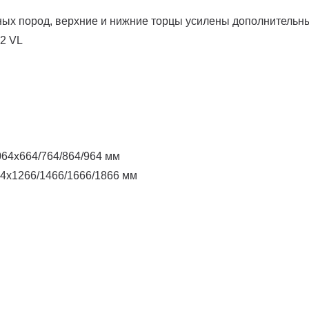
ных пород, верхние и нижние торцы усилены дополнительн
2 VL
64х664/764/864/964 мм
4х1266/1466/1666/1866 мм