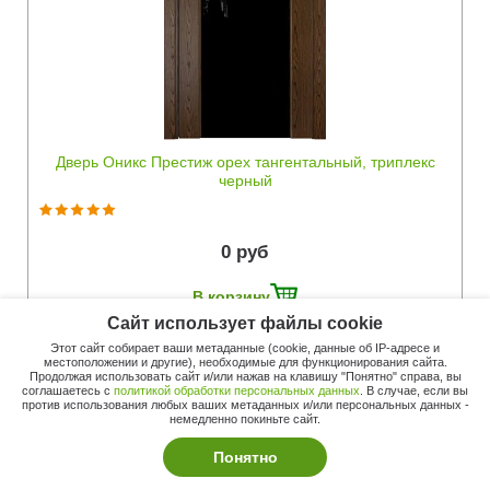
Быстрый просмотр
Дверь Оникс Престиж орех тангентальный, триплекс
черный
0 руб
В корзину
Сайт использует файлы cookie
Купить в 1 клик
Этот сайт собирает ваши метаданные (cookie, данные об IP-адресе и
местоположении и другие), необходимые для функционирования сайта.
Продолжая использовать сайт и/или нажав на клавишу "Понятно" справа, вы
соглашаетесь с
политикой обработки персональных данных
. В случае, если вы
против использования любых ваших метаданных и/или персональных данных -
немедленно покиньте сайт.
Понятно