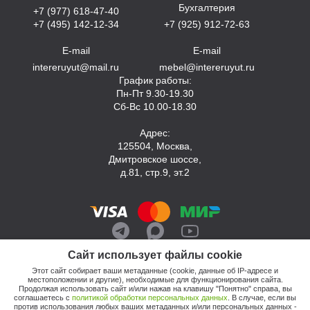
Бухгалтерия
+7 (977) 618-47-40
+7 (495) 142-12-34
+7 (925) 912-72-63
E-mail
E-mail
intereruyut@mail.ru
mebel@intereruyut.ru
График работы:
Пн-Пт 9.30-19.30
Сб-Вс 10.00-18.30
Адрес:
125504, Москва,
Дмитровское шоссе,
д.81, стр.9, эт.2
Сайт использует файлы cookie
Этот сайт собирает ваши метаданные (cookie, данные об IP-адресе и
местоположении и другие), необходимые для функционирования сайта.
Продолжая использовать сайт и/или нажав на клавишу "Понятно" справа, вы
соглашаетесь с
политикой обработки персональных данных
. В случае, если вы
против использования любых ваших метаданных и/или персональных данных -