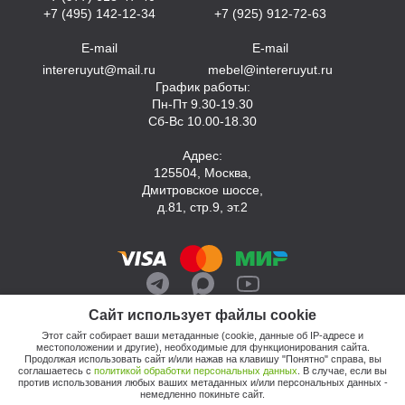
+7 (495) 142-12-34
+7 (925) 912-72-63
E-mail
E-mail
intereruyut@mail.ru
mebel@intereruyut.ru
График работы:
Пн-Пт 9.30-19.30
Сб-Вс 10.00-18.30
Адрес:
125504, Москва,
Дмитровское шоссе,
д.81, стр.9, эт.2
Сайт использует файлы cookie
Этот сайт собирает ваши метаданные (cookie, данные об IP-адресе и
местоположении и другие), необходимые для функционирования сайта.
Продолжая использовать сайт и/или нажав на клавишу "Понятно" справа, вы
соглашаетесь с
политикой обработки персональных данных
. В случае, если вы
против использования любых ваших метаданных и/или персональных данных -
© 2026, Компания «Интерьер Уют»
немедленно покиньте сайт.