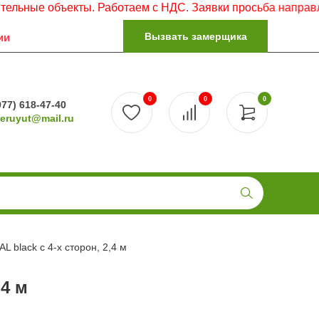
объекты. Работаем с НДС. Заявки просьба направлять на э
Вызвать замерщика
ии
0
0
0
977) 618-47-40
reruyut@mail.ru
L black с 4-х сторон, 2,4 м
,4 м