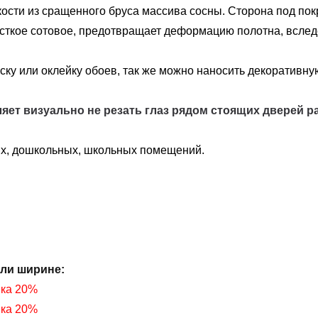
ости из сращенного бруса массива сосны. Сторона под покр
есткое сотовое, предотвращает деформацию полотна, вслед
ку или оклейку обоев, так же можно наносить декоративную
яет визуально не резать глаз рядом стоящих дверей р
ых, дошкольных, школьных помещений.
или ширине
:
нка 20%
нка 20%