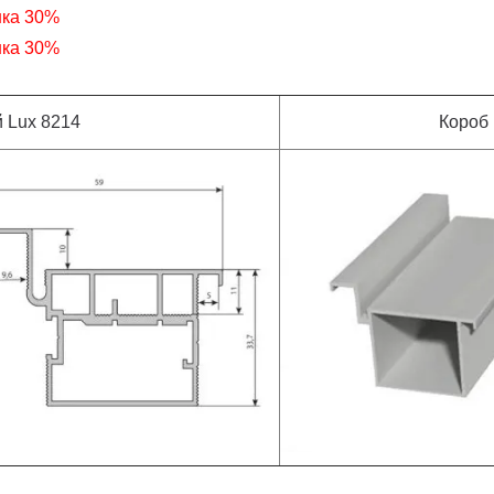
нка 30%
нка 30%
 Lux 8214
Короб