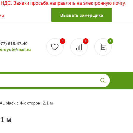
вки просьба направлять на электронную почту.
Вызвать замерщика
ии
0
0
0
977) 618-47-40
reruyut@mail.ru
L black с 4-х сторон, 2,1 м
,1 м