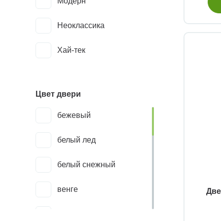
Модерн
Неаполь-201
Неоклассика
Неаполь-202 молдинг
Хай-тек
SB
Неаполь-202 молдинг
Цвет двери
SC
бежевый
Неаполь-203 молдинг
белый лед
SB
белый снежный
Неаполь-203 молдинг
SC
венге
Две
Неаполь-204 молдинг
дуб беленый