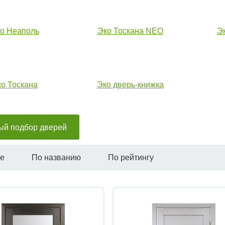
о Неаполь
Эко Тоскана NEO
Э
о Тоскана
Эко дверь-книжка
ый подбор дверей
не
По названию
По рейтингу