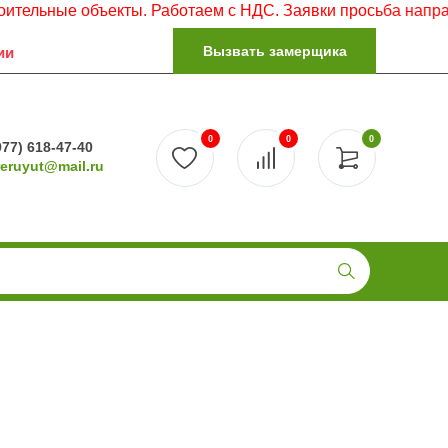
объекты. Работаем с НДС. Заявки просьба направлять на э
Вызвать замерщика
ии
0
0
0
977) 618-47-40
reruyut@mail.ru