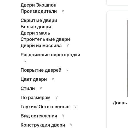
Двери Экошпон
Тоскана-602U.11
Производители
∨
Скрытые двери
Тоскана-602U.21
Белые двери
Двери эмаль
Строительные двери
Тоскана-602С.2121
Двери из массива
∨
Тоскана-630.111
Раздвижные перегородки
∨
Тоскана-630.111 багет
Покрытие дверей
∨
Цвет двери
∨
Тоскана-630.221
Стили
∨
Тоскана-630.221 багет
По размерам
∨
Дверь 
Глухие/ Остекленные
∨
Тоскана-631.111
Вид остекления
∨
Конструкция двери
Тоскана-631.121
∨