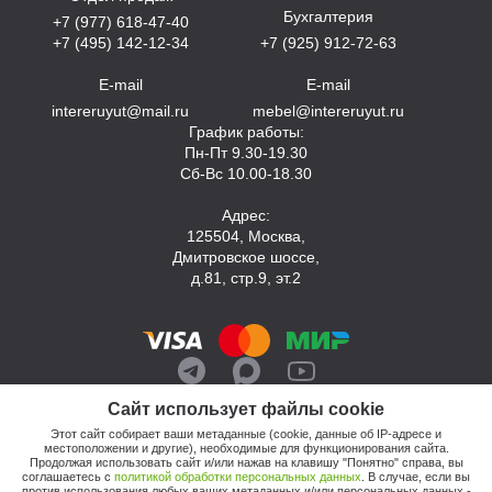
Бухгалтерия
+7 (977) 618-47-40
+7 (495) 142-12-34
+7 (925) 912-72-63
E-mail
E-mail
intereruyut@mail.ru
mebel@intereruyut.ru
График работы:
Пн-Пт 9.30-19.30
Сб-Вс 10.00-18.30
Адрес:
125504, Москва,
Дмитровское шоссе,
д.81, стр.9, эт.2
Сайт использует файлы cookie
Этот сайт собирает ваши метаданные (cookie, данные об IP-адресе и
местоположении и другие), необходимые для функционирования сайта.
Продолжая использовать сайт и/или нажав на клавишу "Понятно" справа, вы
соглашаетесь с
политикой обработки персональных данных
. В случае, если вы
против использования любых ваших метаданных и/или персональных данных -