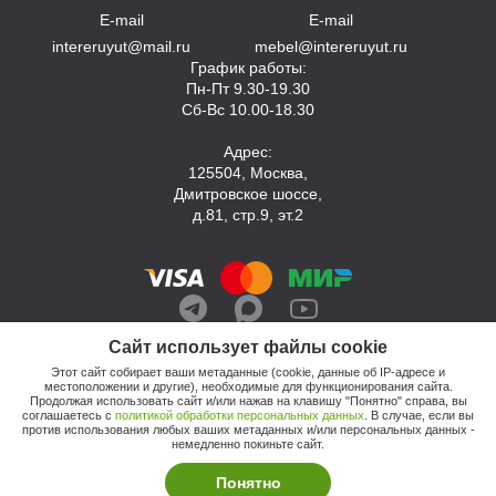
E-mail
E-mail
intereruyut@mail.ru
mebel@intereruyut.ru
График работы:
Пн-Пт 9.30-19.30
Сб-Вс 10.00-18.30
Адрес:
125504, Москва,
Дмитровское шоссе,
д.81, стр.9, эт.2
Сайт использует файлы cookie
Этот сайт собирает ваши метаданные (cookie, данные об IP-адресе и
местоположении и другие), необходимые для функционирования сайта.
Продолжая использовать сайт и/или нажав на клавишу "Понятно" справа, вы
соглашаетесь с
политикой обработки персональных данных
. В случае, если вы
против использования любых ваших метаданных и/или персональных данных -
© 2026, Компания «Интерьер Уют»
немедленно покиньте сайт.
Политика обработки персональных данных
Этот сайт продвигает: Кузнецов Анатолий
Понятно