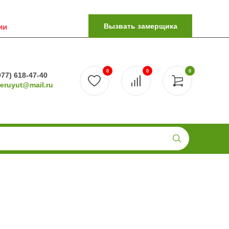
Вызвать замерщика
ии
0
0
0
977) 618-47-40
reruyut@mail.ru