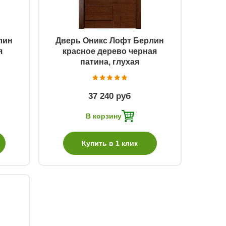
лин
Дверь Оникс Лофт Берлин
я
красное дерево черная
патина, глухая
37 240 руб
В корзину
Купить в 1 клик