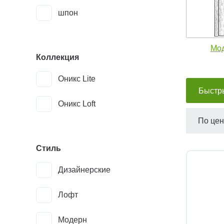
шпон
Мод
Коллекция
Оникс Lite
Быстр
Оникс Loft
По це
Стиль
Дизайнерские
Лофт
Модерн