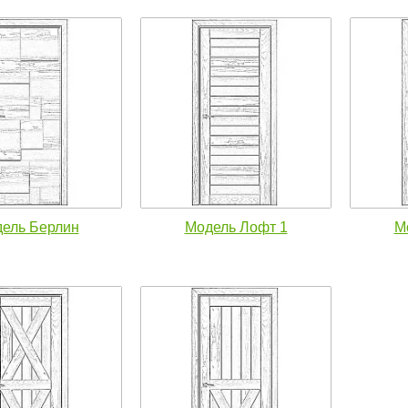
ель Берлин
Модель Лофт 1
М