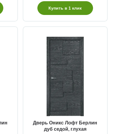
Купить в 1 клик
Быстрый просмотр
лин
Дверь Оникс Лофт Берлин
дуб седой, глухая