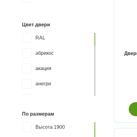
Цвет двери
RAL
абрикос
Двер
акация
анегри
бежевый
По размерам
дуб античный
Высота 1900
золотой дуб