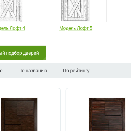
ель Лофт 4
Модель Лофт 5
ый подбор дверей
не
По названию
По рейтингу