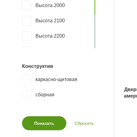
Высота 2000
каштан
Высота 2100
коньяк
Высота 2200
коричневый
Высота 2300
красное дерево
Конструктив
Высота 2400
орех американский
каркасно-щитовая
Стандарт
орех тангентальный
Двер
сборная
амер
Ширина 400
палисандр
Ширина 550
рыжий
светлые