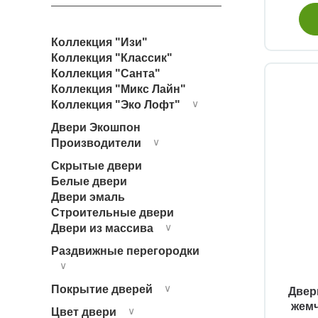
темные
Коллекция "Изи"
черный абрикос
Коллекция "Классик"
Коллекция "Санта"
Коллекция "Микс Лайн"
эбен
Коллекция "Эко Лофт"
∨
экзотичные
Двери Экошпон
Производители
∨
Скрытые двери
Белые двери
Двери эмаль
Строительные двери
Двери из массива
∨
Раздвижные перегородки
∨
Покрытие дверей
∨
Двер
жемч
Цвет двери
∨