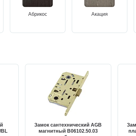
Абрикос
Акация
ий
Замок сантехнический AGB
Зам
/BL
магнитный B06102.50.03
пл