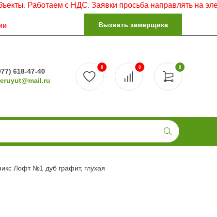
аботаем с НДС. Заявки просьба направлять на электронную
Вызвать замерщика
ии
0
0
0
977) 618-47-40
reruyut@mail.ru
икс Лофт №1 дуб графит, глухая