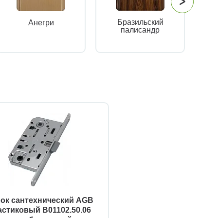
Бразильский
Анегри
палисандр
ок сантехнический AGB
астиковый B01102.50.06