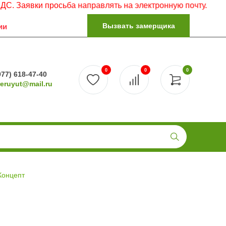
ки просьба направлять на электронную почту.
Вызвать замерщика
ии
0
0
0
977) 618-47-40
reruyut@mail.ru
Концепт