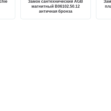
chie
Замок сантехнический AGB
Зам
магнитный B06102.50.12
пл
античная бронза