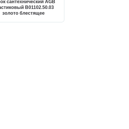
ок сантехнический AGB
астиковый B01102.50.03
золото блестящее