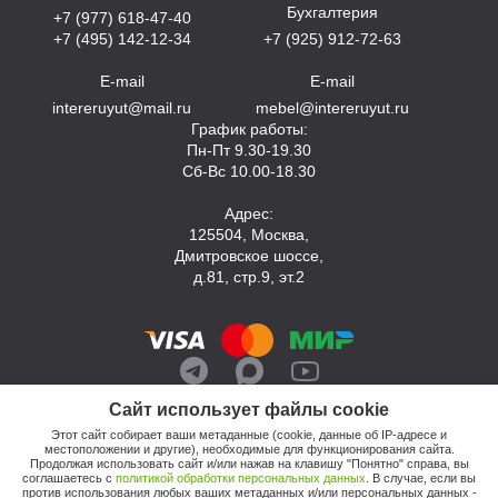
Бухгалтерия
+7 (977) 618-47-40
+7 (495) 142-12-34
+7 (925) 912-72-63
E-mail
E-mail
intereruyut@mail.ru
mebel@intereruyut.ru
График работы:
Пн-Пт 9.30-19.30
Сб-Вс 10.00-18.30
Адрес:
125504, Москва,
Дмитровское шоссе,
д.81, стр.9, эт.2
Сайт использует файлы cookie
Этот сайт собирает ваши метаданные (cookie, данные об IP-адресе и
местоположении и другие), необходимые для функционирования сайта.
Продолжая использовать сайт и/или нажав на клавишу "Понятно" справа, вы
соглашаетесь с
политикой обработки персональных данных
. В случае, если вы
против использования любых ваших метаданных и/или персональных данных -