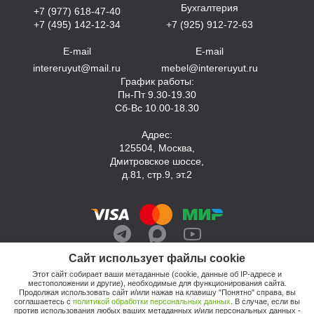
Бухгалтерия
+7 (977) 618-47-40
+7 (495) 142-12-34
+7 (925) 912-72-63
E-mail
E-mail
intereruyut@mail.ru
mebel@intereruyut.ru
График работы:
Пн-Пт 9.30-19.30
Сб-Вс 10.00-18.30
Адрес:
125504, Москва,
Дмитровское шоссе,
д.81, стр.9, эт.2
Сайт использует файлы cookie
Этот сайт собирает ваши метаданные (cookie, данные об IP-адресе и
местоположении и другие), необходимые для функционирования сайта.
Продолжая использовать сайт и/или нажав на клавишу "Понятно" справа, вы
соглашаетесь с
политикой обработки персональных данных
. В случае, если вы
против использования любых ваших метаданных и/или персональных данных -