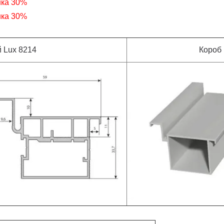
нка 30%
нка 30%
 Lux 8214
Короб