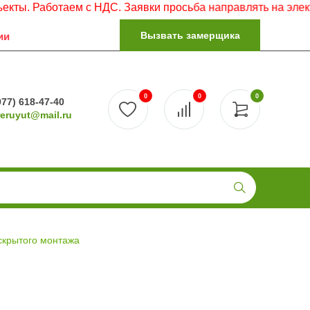
Работаем с НДС. Заявки просьба направлять на электронну
Вызвать замерщика
ии
0
0
0
977) 618-47-40
reruyut@mail.ru
скрытого монтажа