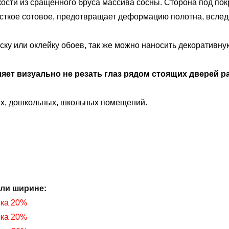
ости из сращенного бруса массива сосны. Сторона под покр
есткое сотовое, предотвращает деформацию полотна, вслед
ку или оклейку обоев, так же можно наносить декоративную
яет визуально не резать глаз рядом стоящих дверей р
ых, дошкольных, школьных помещений.
или ширине
:
ка 20%
нка 20%