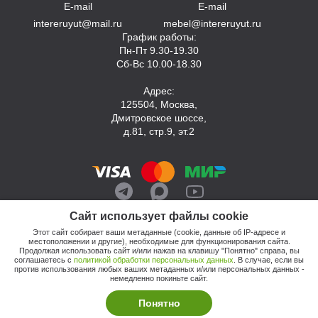
E-mail
E-mail
intereruyut@mail.ru
mebel@intereruyut.ru
График работы:
Пн-Пт 9.30-19.30
Сб-Вс 10.00-18.30
Адрес:
125504, Москва,
Дмитровское шоссе,
д.81, стр.9, эт.2
Сайт использует файлы cookie
Этот сайт собирает ваши метаданные (cookie, данные об IP-адресе и
местоположении и другие), необходимые для функционирования сайта.
Продолжая использовать сайт и/или нажав на клавишу "Понятно" справа, вы
соглашаетесь с
политикой обработки персональных данных
. В случае, если вы
против использования любых ваших метаданных и/или персональных данных -
© 2026, Компания «Интерьер Уют»
немедленно покиньте сайт.
Политика обработки персональных данных
Этот сайт продвигает: Кузнецов Анатолий
Понятно