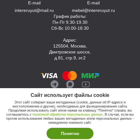
E-mail
E-mail
intereruyut@mail.ru
mebel@intereruyut.ru
График работы:
Пн-Пт 9.30-19.30
Сб-Вс 10.00-18.30
Адрес:
125504, Москва,
Дмитровское шоссе,
д.81, стр.9, эт.2
Сайт использует файлы cookie
Этот сайт собирает ваши метаданные (cookie, данные об IP-адресе и
местоположении и другие), необходимые для функционирования сайта.
Продолжая использовать сайт и/или нажав на клавишу "Понятно" справа, вы
соглашаетесь с
политикой обработки персональных данных
. В случае, если вы
против использования любых ваших метаданных и/или персональных данных -
© 2026, Компания «Интерьер Уют»
немедленно покиньте сайт.
Политика обработки персональных данных
Этот сайт продвигает: Кузнецов Анатолий
Понятно