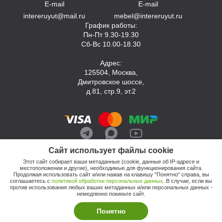
E-mail
E-mail
intereruyut@mail.ru
mebel@intereruyut.ru
График работы:
Пн-Пт 9.30-19.30
Сб-Вс 10.00-18.30
Адрес:
125504, Москва,
Дмитровское шоссе,
д.81, стр.9, эт.2
Сайт использует файлы cookie
Этот сайт собирает ваши метаданные (cookie, данные об IP-адресе и
местоположении и другие), необходимые для функционирования сайта.
Продолжая использовать сайт и/или нажав на клавишу "Понятно" справа, вы
соглашаетесь с
политикой обработки персональных данных
. В случае, если вы
против использования любых ваших метаданных и/или персональных данных -
© 2026, Компания «Интерьер Уют»
немедленно покиньте сайт.
Политика обработки персональных данных
Этот сайт продвигает: Кузнецов Анатолий
Понятно