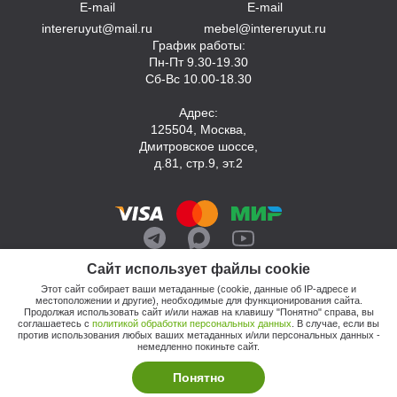
E-mail
E-mail
intereruyut@mail.ru
mebel@intereruyut.ru
График работы:
Пн-Пт 9.30-19.30
Сб-Вс 10.00-18.30
Адрес:
125504, Москва,
Дмитровское шоссе,
д.81, стр.9, эт.2
Сайт использует файлы cookie
Этот сайт собирает ваши метаданные (cookie, данные об IP-адресе и
местоположении и другие), необходимые для функционирования сайта.
Продолжая использовать сайт и/или нажав на клавишу "Понятно" справа, вы
соглашаетесь с
политикой обработки персональных данных
. В случае, если вы
против использования любых ваших метаданных и/или персональных данных -
© 2026, Компания «Интерьер Уют»
немедленно покиньте сайт.
Политика обработки персональных данных
Этот сайт продвигает: Кузнецов Анатолий
Понятно