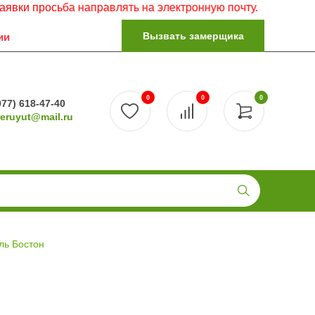
росьба направлять на электронную почту.
Вызвать замерщика
ии
0
0
0
977) 618-47-40
reruyut@mail.ru
ль Бостон