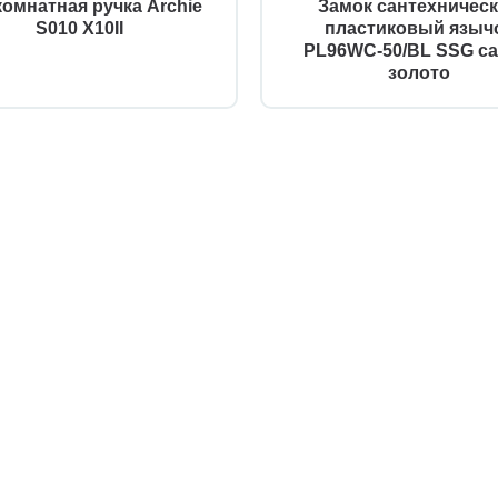
омнатная ручка Archie
Замок сантехничес
S010 X10II
пластиковый языч
PL96WC-50/BL SSG са
золото