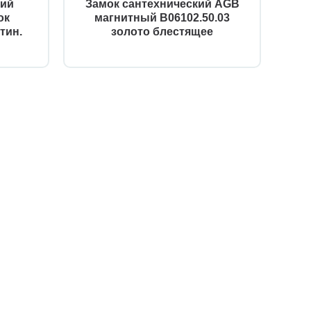
кий
Замок сантехнический AGB
За
ок
магнитный B06102.50.03
п
тин.
золото блестящее