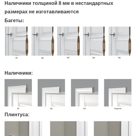
Наличники толщиной 8 мм в нестандартных
размерах не изготавливаются
Багеты:
Наличники:
Плинтуса: