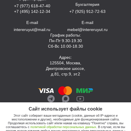
Бухгалтерия
+7 (977) 618-47-40
+7 (495) 142-12-34
+7 (925) 912-72-63
E-mail
E-mail
intereruyut@mail.ru
mebel@intereruyut.ru
График работы:
Пн-Пт 9.30-19.30
Сб-Вс 10.00-18.30
Адрес:
125504, Москва,
Дмитровское шоссе,
д.81, стр.9, эт.2
Сайт использует файлы cookie
Этот сайт собирает ваши метаданные (cookie, данные об IP-адресе и
местоположении и другие), необходимые для функционирования сайта.
Продолжая использовать сайт и/или нажав на клавишу "Понятно" справа, вы
соглашаетесь с
политикой обработки персональных данных
. В случае, если вы
против использования любых ваших метаданных и/или персональных данных -