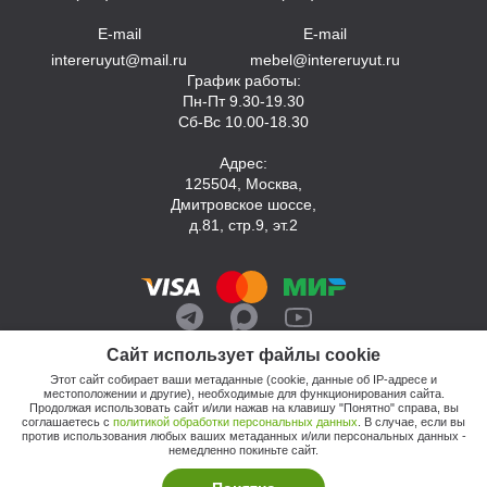
E-mail
E-mail
intereruyut@mail.ru
mebel@intereruyut.ru
График работы:
Пн-Пт 9.30-19.30
Сб-Вс 10.00-18.30
Адрес:
125504, Москва,
Дмитровское шоссе,
д.81, стр.9, эт.2
Сайт использует файлы cookie
Этот сайт собирает ваши метаданные (cookie, данные об IP-адресе и
местоположении и другие), необходимые для функционирования сайта.
Продолжая использовать сайт и/или нажав на клавишу "Понятно" справа, вы
соглашаетесь с
политикой обработки персональных данных
. В случае, если вы
против использования любых ваших метаданных и/или персональных данных -
© 2026, Компания «Интерьер Уют»
немедленно покиньте сайт.
Политика обработки персональных данных
Этот сайт продвигает: Кузнецов Анатолий