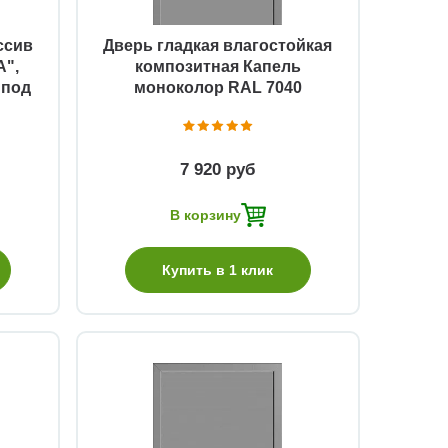
ссив
Дверь гладкая влагостойкая
А",
композитная Капель
 под
моноколор RAL 7040
7 920 руб
В корзину
Купить в 1 клик