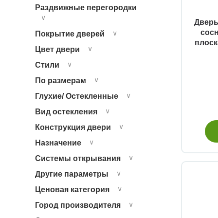
Раздвижные перегородки
∨
Дверь
сосн
Покрытие дверей
∨
плоск
Цвет двери
∨
Стили
∨
По размерам
∨
Глухие/ Остекленные
∨
Вид остекления
∨
Конструкция двери
∨
Назначение
∨
Системы открывания
∨
Другие параметры
∨
Ценовая категория
∨
Город производителя
∨