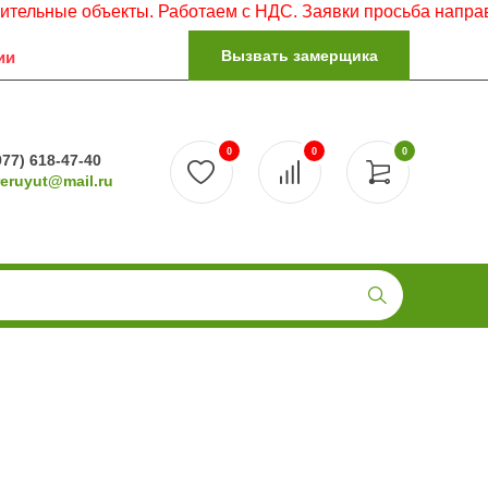
объекты. Работаем с НДС. Заявки просьба направлять на э
Вызвать замерщика
ии
0
0
0
977) 618-47-40
reruyut@mail.ru