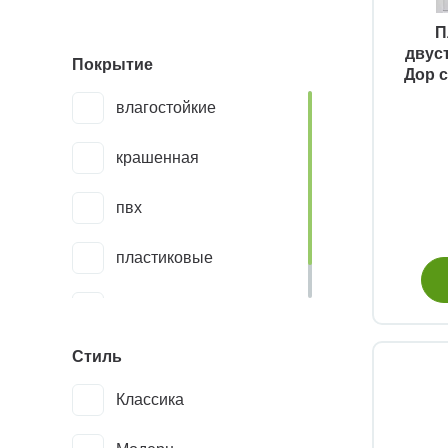
П
двус
Покрытие
Дор с
влагостойкие
крашенная
пвх
пластиковые
экошпон
Стиль
Классика