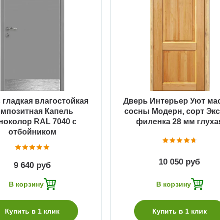
Быстрый просмотр
Быстрый просмотр
 гладкая влагостойкая
Дверь Интерьер Уют ма
омпозитная Капель
сосны Модерн, сорт Экс
ноколор RAL 7040 с
филенка 28 мм глуха
отбойником
10 050 руб
9 640 руб
В корзину
В корзину
Купить в 1 клик
Купить в 1 клик