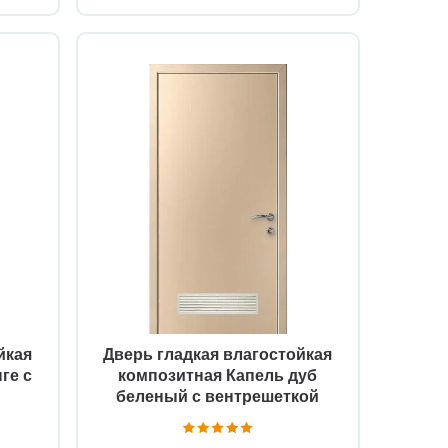
Быстрый просмотр
йкая
Дверь гладкая влагостойкая
ге с
композитная Капель дуб
беленый с вентрешеткой