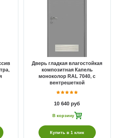
Быстрый просмотр
ссив
Дверь гладкая влагостойкая
тра,
композитная Капель
я
моноколор RAL 7040, с
вентрешеткой
10 640 руб
В корзину
Купить в 1 клик