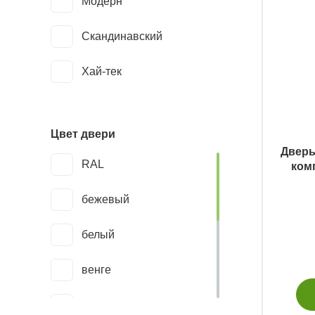
Модерн
Скандинавский
Хай-тек
Цвет двери
Дверь
RAL
ком
бежевый
белый
венге
дуб беленый