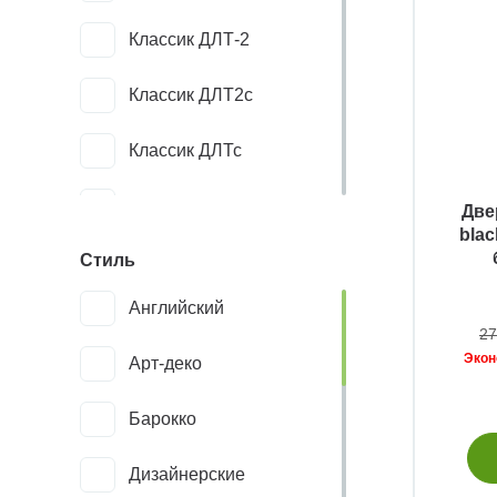
Классик ДЛТ-2
пвх
Классик ДЛТ2с
пластиковые
Классик ДЛТс
полипропилен
Кл
Две
с зеркалом
blac
Стиль
Кл2
с патиной
Английский
Кл3
шпон
27
Эко
Арт-деко
Кл33
шпон орех
Барокко
американский
Кл44
Дизайнерские
экошпон
Гео