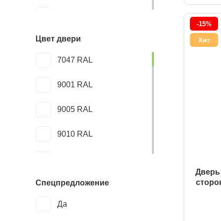
Классика
эмаль
Ен
-15%
Цвет двери
Лофт
Хит
Санта В
7047 RAL
Модерн
Мт
9001 RAL
Неоклассика
Классик Н
9005 RAL
Скандинавский
Классик Н2
9010 RAL
Хай-тек
Классик Н3
RAL
Классик О
Дверь 
сторо
Спецпредложение
абрикос
Классик О2
Да
акация
Изи-2