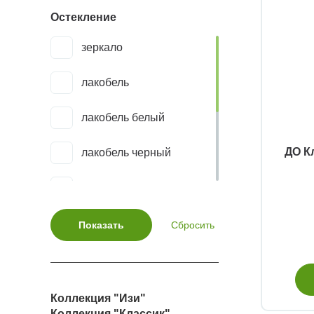
Остекление
коньяк
Классик Р3Ф1
зеркало
коричневый
Парн
лакобель
красное дерево
Парн2
лакобель белый
красный
Парн22
ДО К
лакобель черный
крем
Парн2Р6с
мору
латте
Парн32
сатинат
орех
Парн33
триплекс белый
орех американский
Парн44
триплекс черный
Коллекция "Изи"
орех грецкий
ПарнР10с
Коллекция "Классик"