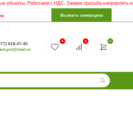
 Работаем с НДС. Заявки просьба направлять на электронн
Вызвать замерщика
ии
0
0
0
977) 618-47-40
reruyut@mail.ru