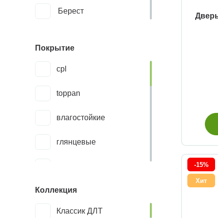
Берест
Дверь
Дэмфа
Покрытие
Интерьер Уют
cpl
Офрам
toppan
ПМЦ
влагостойкие
Россия
Терем
глянцевые
Эко
-15%
грунт
Хит
Коллекция
лак
Классик ДЛТ
морилка