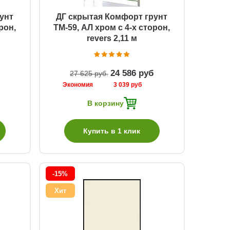
унт
ДГ скрытая Комфорт грунт
рон,
ТМ-59, АЛ хром с 4-х сторон,
revers 2,11 м
24 586 руб
27 625 руб
Экономия
3 039 руб
В корзину
Купить в 1 клик
-15%
Хит