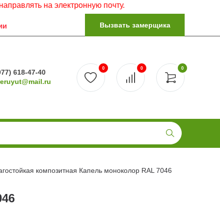
 на электронную почту.
Вызвать замерщика
ии
0
0
0
977) 618-47-40
reruyut@mail.ru
лагостойкая композитная Капель моноколор RAL 7046
046