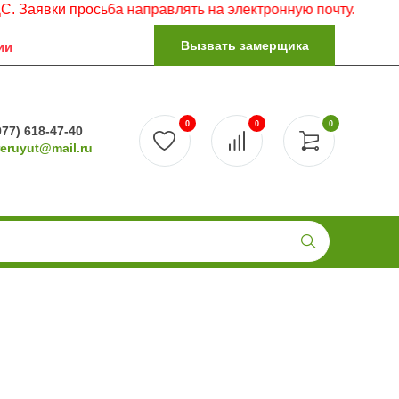
 просьба направлять на электронную почту.
Вызвать замерщика
ии
0
0
0
977) 618-47-40
reruyut@mail.ru