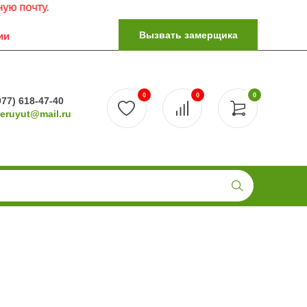
ту.
Вызвать замерщика
ии
0
0
0
977) 618-47-40
reruyut@mail.ru