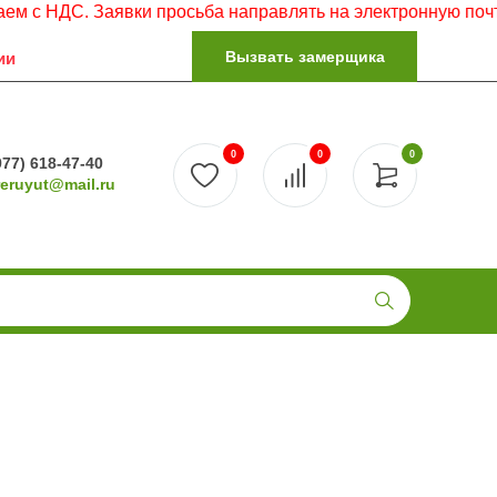
 Заявки просьба направлять на электронную почту.
Вызвать замерщика
ии
0
0
0
977) 618-47-40
reruyut@mail.ru