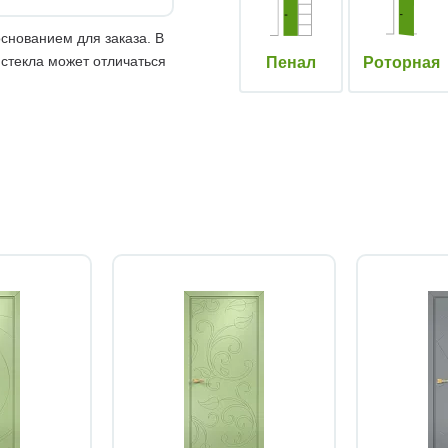
снованием для заказа. В
 стекла может отличаться
Пенал
Роторная