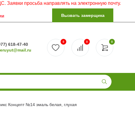
и просьба направлять на электронную почту.
Вызвать замерщика
ии
0
0
0
977) 618-47-40
reruyut@mail.ru
икс Концепт №14 эмаль белая, глухая