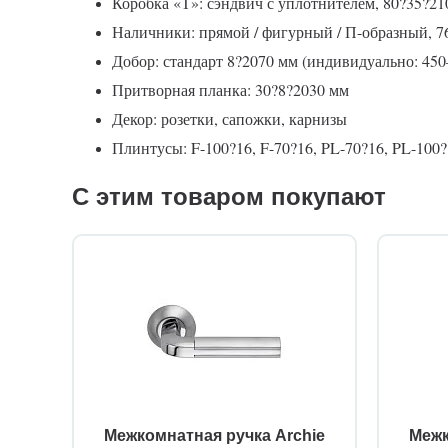
Коробка «Т»: сэндвич с уплотнителем, 80?35?21
Наличники: прямой / фигурный / П-образный, 7
Добор: стандарт 8?2070 мм (индивидуально: 45
Притворная планка: 30?8?2030 мм
Декор: розетки, сапожки, карнизы
Плинтусы: F-100?16, F-70?16, PL-70?16, PL-100?1
С этим товаром покупают
Межкомнатная ручка Archie
Межк