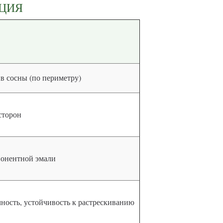
КЦИЯ
в сосны (по периметру)
сторон
мпонентной эмали
чность, устойчивость к растрескиванию