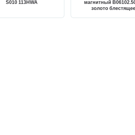
S010 113HWA
магнитный B06102.50
золото блестяще