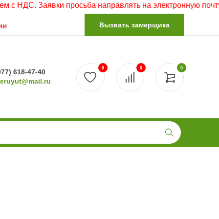
. Заявки просьба направлять на электронную почту.
Вызвать замерщика
ии
0
0
0
977) 618-47-40
reruyut@mail.ru