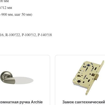
00 мм
6?12 мм
0–900 мм, шаг 50 мм)
6, R-100?22, P-100?12, P-140?18
омнатная ручка Archie
Замок сантехнически