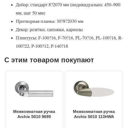
Добор: стандарт 8?2070 мм (индивидуально: 450–900
мм, шаг 50 мм)
Притворная планка: 30?8?2030 мм
Декор: розетки, сапожки, карнизы
Плинтусы: F-100?16, F-70?16, PL-70?16, PL-100?16, R-
100?22, P-100?12, P-140?18
С этим товаром покупают
Межкомнатная ручка
Межкомнатная ручка
Archie S010 9699
Archie S010 113HWA