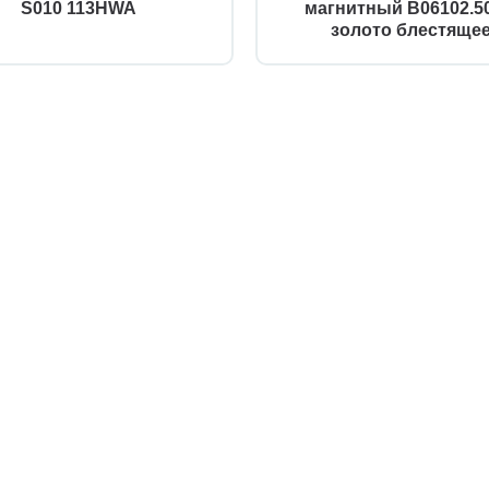
S010 113HWA
магнитный B06102.50
золото блестяще