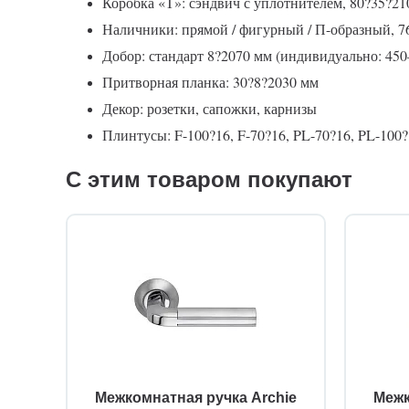
Коробка «Т»: сэндвич с уплотнителем, 80?35?21
Наличники: прямой / фигурный / П-образный, 7
Добор: стандарт 8?2070 мм (индивидуально: 45
Притворная планка: 30?8?2030 мм
Декор: розетки, сапожки, карнизы
Плинтусы: F-100?16, F-70?16, PL-70?16, PL-100?1
С этим товаром покупают
Межкомнатная ручка Archie
Межк