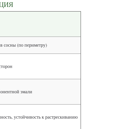
КЦИЯ
в сосны (по периметру)
сторон
мпонентной эмали
чность, устойчивость к растрескиванию