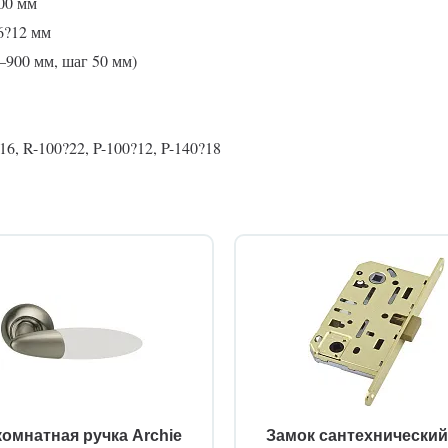
00 мм
6?12 мм
0–900 мм, шаг 50 мм)
6, R-100?22, P-100?12, P-140?18
омнатная ручка Archie
Замок сантехнически