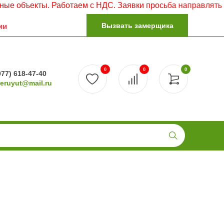
кты. Работаем с НДС. Заявки просьба направлять на элект
Вызвать замерщика
ии
0
0
0
977) 618-47-40
reruyut@mail.ru