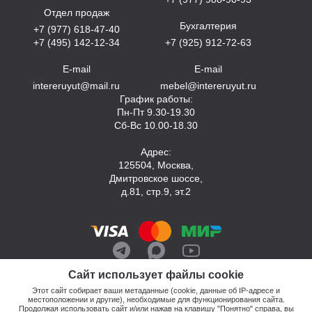
Отдел продаж
Бухгалтерия
+7 (977) 618-47-40
+7 (495) 142-12-34
+7 (925) 912-72-63
E-mail
E-mail
intereruyut@mail.ru
mebel@intereruyut.ru
График работы:
Пн-Пт 9.30-19.30
Сб-Вс 10.00-18.30
Адрес:
125504, Москва,
Дмитровское шоссе,
д.81, стр.9, эт.2
Сайт использует файлы cookie
Этот сайт собирает ваши метаданные (cookie, данные об IP-адресе и
местоположении и другие), необходимые для функционирования сайта.
Продолжая использовать сайт и/или нажав на клавишу "Понятно" справа, вы