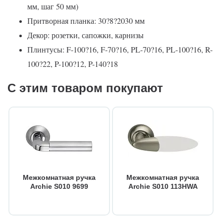
мм, шаг 50 мм)
Притворная планка: 30?8?2030 мм
Декор: розетки, сапожки, карнизы
Плинтусы: F-100?16, F-70?16, PL-70?16, PL-100?16, R-
100?22, P-100?12, P-140?18
С этим товаром покупают
Межкомнатная ручка
Межкомнатная ручка
Archie S010 9699
Archie S010 113HWA