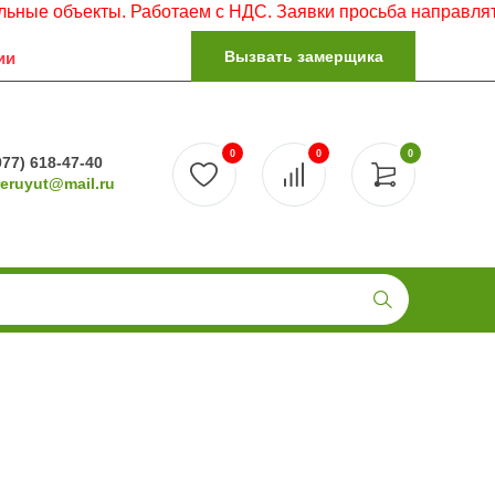
ъекты. Работаем с НДС. Заявки просьба направлять на эле
Вызвать замерщика
ии
0
0
0
977) 618-47-40
reruyut@mail.ru