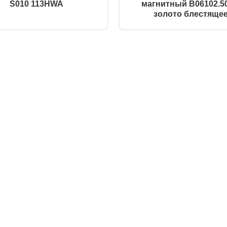
S010 113HWA
магнитный B06102.50
золото блестяще