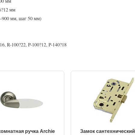
00 мм
6?12 мм
0–900 мм, шаг 50 мм)
6, R-100?22, P-100?12, P-140?18
омнатная ручка Archie
Замок сантехнически