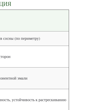
КЦИЯ
в сосны (по периметру)
сторон
мпонентной эмали
чность, устойчивость к растрескиванию