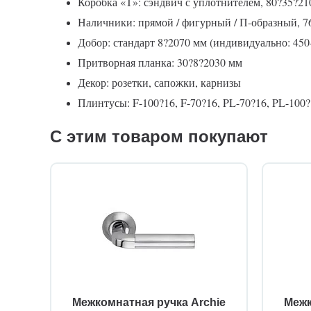
Коробка «Т»: сэндвич с уплотнителем, 80?35?21
Наличники: прямой / фигурный / П-образный, 7
Добор: стандарт 8?2070 мм (индивидуально: 45
Притворная планка: 30?8?2030 мм
Декор: розетки, сапожки, карнизы
Плинтусы: F-100?16, F-70?16, PL-70?16, PL-100?1
С этим товаром покупают
Межкомнатная ручка Archie
Межк