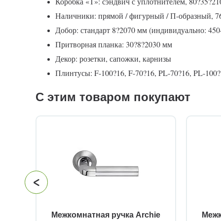
Коробка «Т»: сэндвич с уплотнителем, 80?35?21
Наличники: прямой / фигурный / П-образный, 7
Добор: стандарт 8?2070 мм (индивидуально: 45
Притворная планка: 30?8?2030 мм
Декор: розетки, сапожки, карнизы
Плинтусы: F-100?16, F-70?16, PL-70?16, PL-100?1
С этим товаром покупают
й
Межкомнатная ручка Archie
Межк