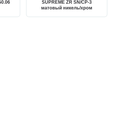
0.06
SUPREME ZR SN/CP-3
матовый никель/хром