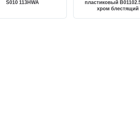
S010 113HWA
пластиковый B01102.5
хром блестящий