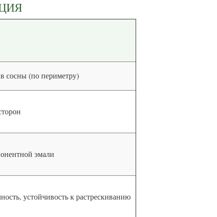
КЦИЯ
в сосны (по периметру)
сторон
мпонентной эмали
чность, устойчивость к растрескиванию