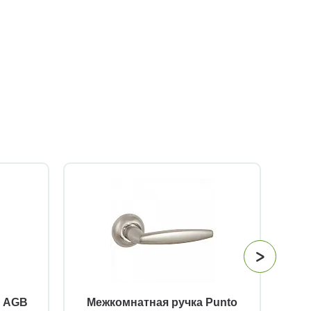
й AGB
Межкомнатная ручка Punto
Огр