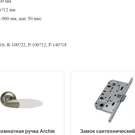
00 мм
6?12 мм
0–900 мм, шаг 50 мм)
6, R-100?22, P-100?12, P-140?18
омнатная ручка Archie
Замок сантехнически