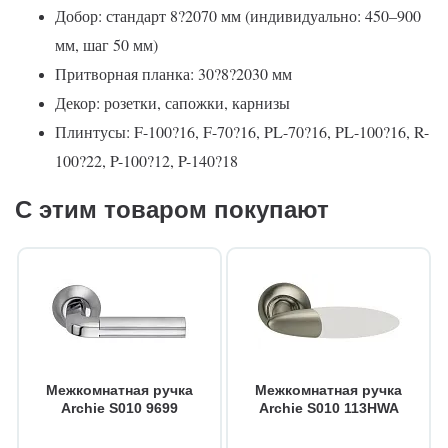
Добор: стандарт 8?2070 мм (индивидуально: 450–900
мм, шаг 50 мм)
Притворная планка: 30?8?2030 мм
Декор: розетки, сапожки, карнизы
Плинтусы: F-100?16, F-70?16, PL-70?16, PL-100?16, R-
100?22, P-100?12, P-140?18
С этим товаром покупают
Межкомнатная ручка
Межкомнатная ручка
Archie S010 9699
Archie S010 113HWA