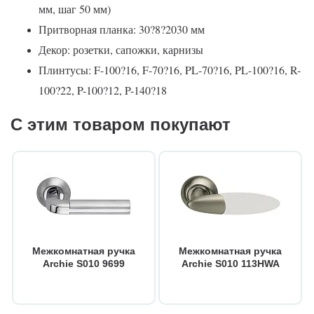
мм, шаг 50 мм)
Притворная планка: 30?8?2030 мм
Декор: розетки, сапожки, карнизы
Плинтусы: F-100?16, F-70?16, PL-70?16, PL-100?16, R-
100?22, P-100?12, P-140?18
С этим товаром покупают
Межкомнатная ручка
Межкомнатная ручка
Archie S010 9699
Archie S010 113HWA