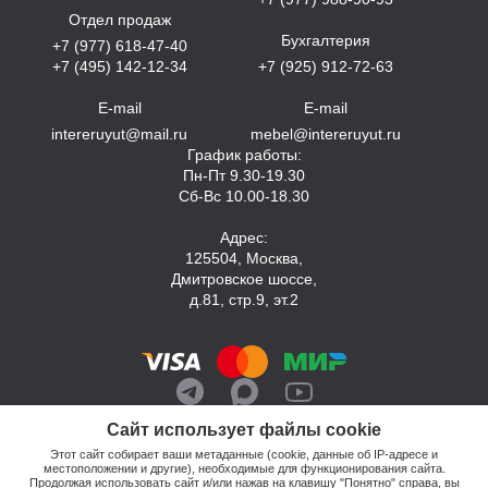
Отдел продаж
Бухгалтерия
+7 (977) 618-47-40
+7 (495) 142-12-34
+7 (925) 912-72-63
E-mail
E-mail
intereruyut@mail.ru
mebel@intereruyut.ru
График работы:
Пн-Пт 9.30-19.30
Сб-Вс 10.00-18.30
Адрес:
125504, Москва,
Дмитровское шоссе,
д.81, стр.9, эт.2
Сайт использует файлы cookie
Этот сайт собирает ваши метаданные (cookie, данные об IP-адресе и
местоположении и другие), необходимые для функционирования сайта.
Продолжая использовать сайт и/или нажав на клавишу "Понятно" справа, вы