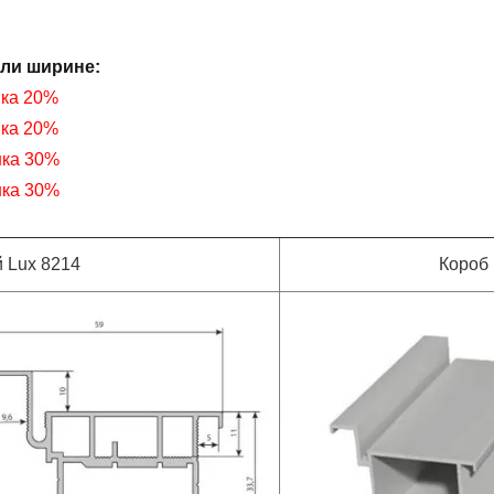
или ширине
:
нка 20%
нка 20%
нка 30%
нка 30%
 Lux 8214
Короб