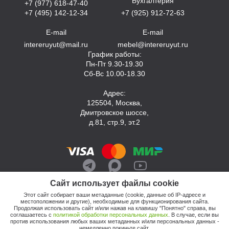
Бухгалтерия
+7 (977) 618-47-40
+7 (495) 142-12-34
+7 (925) 912-72-63
E-mail
E-mail
intereruyut@mail.ru
mebel@intereruyut.ru
График работы:
Пн-Пт 9.30-19.30
Сб-Вс 10.00-18.30
Адрес:
125504, Москва,
Дмитровское шоссе,
д.81, стр.9, эт.2
Сайт использует файлы cookie
Этот сайт собирает ваши метаданные (cookie, данные об IP-адресе и
местоположении и другие), необходимые для функционирования сайта.
Продолжая использовать сайт и/или нажав на клавишу "Понятно" справа, вы
соглашаетесь с
политикой обработки персональных данных
. В случае, если вы
против использования любых ваших метаданных и/или персональных данных -
© 2026, Компания «Интерьер Уют»
немедленно покиньте сайт.